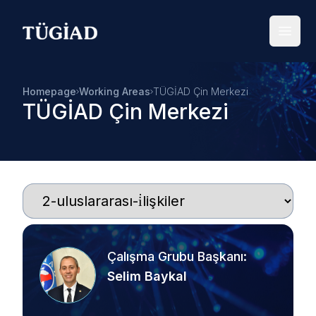
Your Company
Open
Homepage
Working Areas
TÜGİAD Çin Merkezi
TÜGİAD Çin Merkezi
Çalışma Grubu Başkanı
:
Selim
Baykal