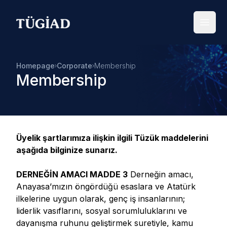
Your Company
Open
Homepage
Corporate
Membership
Membership
Üyelik şartlarımıza ilişkin ilgili Tüzük maddelerini
aşağıda bilginize sunarız.
DERNEĞİN AMACI MADDE 3
Derneğin amacı,
Anayasa’mızın öngördüğü esaslara ve Atatürk
ilkelerine uygun olarak, genç iş insanlarının;
liderlik vasıflarını, sosyal sorumluluklarını ve
dayanışma ruhunu geliştirmek suretiyle, kamu