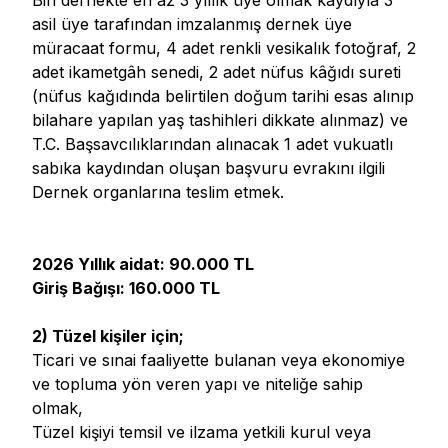
Biri dernekte en az 3 yıllık üye olmak kaydıyla 3
asil üye tarafından imzalanmış dernek üye
müracaat formu, 4 adet renkli vesikalık fotoğraf, 2
adet ikametgâh senedi, 2 adet nüfus kâğıdı sureti
(nüfus kağıdında belirtilen doğum tarihi esas alınıp
bilahare yapılan yaş tashihleri dikkate alınmaz) ve
T.C. Başsavcılıklarından alınacak 1 adet vukuatlı
sabıka kaydından oluşan başvuru evrakını ilgili
Dernek organlarına teslim etmek.
2026 Yıllık aidat: 90.000 TL
Giriş Bağışı: 160.000 TL
2) Tüzel kişiler için;
Ticari ve sınai faaliyette bulanan veya ekonomiye
ve topluma yön veren yapı ve niteliğe sahip
olmak,
Tüzel kişiyi temsil ve ilzama yetkili kurul veya