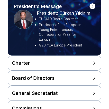
President's Message
President: Gürkan Yıldırım
TÜGİAD Board Chairman
President of the European
Young Entrepreneurs
Confederation (YES for
Europe)
G20 YEA Europe President
Charter
Board of Directors
General Secretariat
Commissions