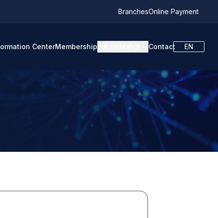
Branches
Online Payment
formation Center
Membership
FutureMatch
Contact
EN