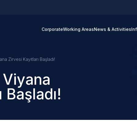
Corporate
Working Areas
News & Activities
In
a Zirvesi Kayıtları Başladı!
 Viyana
ı Başladı!