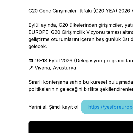
G20 Genç Girişimciler İttifakı (G20 YEA) 2026 Vi
Eylül ayında, G20 ülkelerinden girişimciler, yat
EUROPE: G20 Girişimcilik Vizyonu teması altın
geliştirme oturumlarını içeren beş günlük üst 
gelecek.
📅 16–18 Eylül 2026 (Delegasyon programı tari
📍 Viyana, Avusturya
Sınırlı kontenjana sahip bu küresel buluşmada y
politikalarının geleceğini birlikte şekillendirenl
Yerini al. Şimdi kayıt ol:
https://yesforeuro