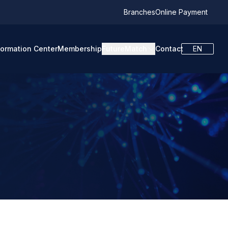
Branches
Online Payment
formation Center
Membership
FutureMatch
Contact
EN