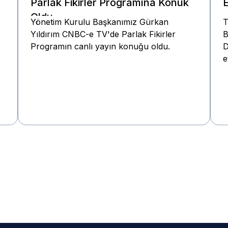
Parlak Fikirler Programına Konuk
E
Oldu
Yönetim Kurulu Başkanımız Gürkan
T
Yıldırım CNBC-e TV'de Parlak Fikirler
B
Programın canlı yayın konuğu oldu.
D
e