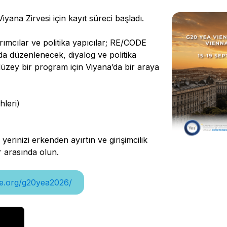
yana Zirvesi için kayıt süreci başladı.
ırımcılar ve politika yapıcılar; RE/CODE
da düzenlenecek, diyalog ve politika
düzey bir program için Viyana’da bir araya
hleri)
erinizi erkenden ayırtın ve girişimcilik
er arasında olun.
pe.org/g20yea2026/