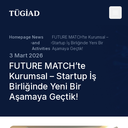
Your Company
Open
Homepage
News
FUTURE MATCH’te Kurumsal –
and
Startup İş Birliğinde Yeni Bir
Activities
Aşamaya Geçtik!
3 Mart 2026
FUTURE MATCH’te
Kurumsal – Startup İş
Birliğinde Yeni Bir
Aşamaya Geçtik!