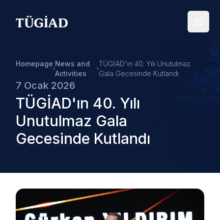
Your Company
Open
Homepage
News and
TÜGİAD'ın 40. Yılı Unutulmaz
Activities
Gala Gecesinde Kutlandı
7 Ocak 2026
TÜGİAD'ın 40. Yılı
Unutulmaz Gala
Gecesinde Kutlandı