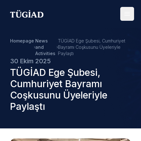
Your Company
Open
Homepage
News
TÜGİAD Ege Şubesi, Cumhuriyet
and
Bayramı Coşkusunu Üyeleriyle
Activities
Paylaştı
30 Ekim 2025
TÜGİAD Ege Şubesi,
Cumhuriyet Bayramı
Coşkusunu Üyeleriyle
Paylaştı