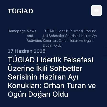
Your Company
Open
Homepage
News
TÜGİAD Liderlik Felsefesi Üzerine
and
İkili Sohbetler Serisinin Haziran Ayı
Activities
Konukları: Orhan Turan ve Ogün
Doğan Oldu
27 Haziran 2025
TÜGİAD Liderlik Felsefesi
Üzerine İkili Sohbetler
Serisinin Haziran Ayı
Konukları: Orhan Turan ve
Ogün Doğan Oldu