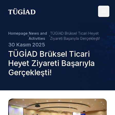
Your Company
Open
Homepage
News and
TÜGİAD Brüksel Ticari Heyet
Activities
Ziyareti Başarıyla Gerçekleşti!
30 Kasım 2025
TÜGİAD Brüksel Ticari
Heyet Ziyareti Başarıyla
Gerçekleşti!